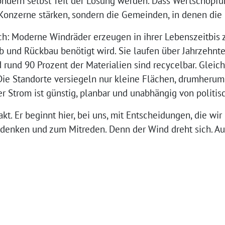
ondern selbst Teil der Lösung werden. Dass Wertschöpfun
Konzerne stärken, sondern die Gemeinden, in denen die 
ch: Moderne Windräder erzeugen in ihrer Lebenszeitbis z
eb und Rückbau benötigt wird. Sie laufen über Jahrzehnt
 rund 90 Prozent der Materialien sind recycelbar. Gleich
Die Standorte versiegeln nur kleine Flächen, drumherum 
r Strom ist günstig, planbar und unabhängig von politis
akt. Er beginnt hier, bei uns, mit Entscheidungen, die wir
itdenken und zum Mitreden. Denn der Wind dreht sich. A