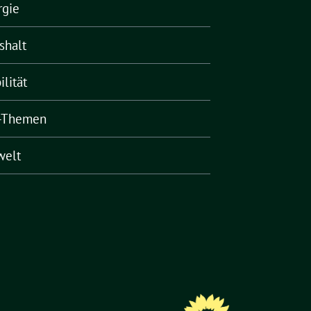
rgie
shalt
lität
-Themen
elt