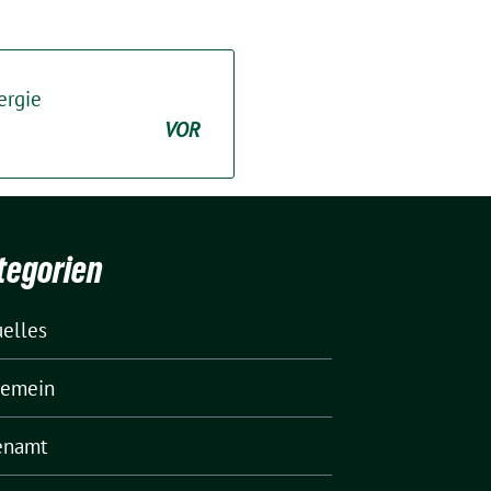
ergie
VOR
tegorien
uelles
gemein
enamt