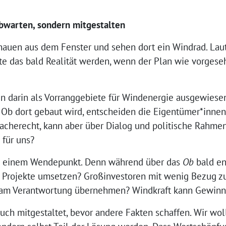
abwarten, sondern mitgestalten
schauen aus dem Fenster und sehen dort ein Windrad. La
e das bald Realität werden, wenn der Plan wie vorgese
en darin als Vorranggebiete für Windenergie ausgewiese
. Ob dort gebaut wird, entscheiden die Eigentümer*innen
racherecht, kann aber über Dialog und politische Rahme
für uns?
an einem Wendepunkt. Denn während über das
Ob
bald en
e Projekte umsetzen? Großinvestoren mit wenig Bezug z
sam Verantwortung übernehmen? Windkraft kann Gewinn
ch mitgestaltet, bevor andere Fakten schaffen. Wir wol