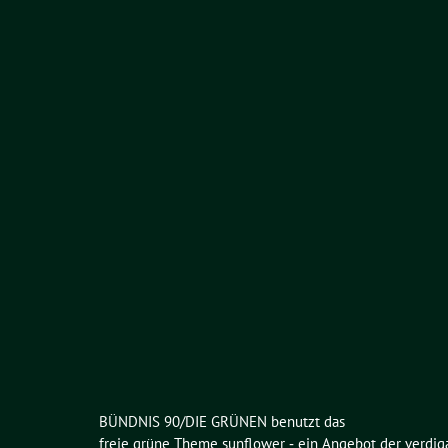
BÜNDNIS 90/DIE GRÜNEN benutzt das
freie grüne Theme
sunflower
‐ ein Angebot der
verdig