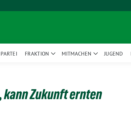
PARTEI
FRAKTION
MITMACHEN
JUGEND
ge
Zeige
Zeige
termenü
Untermenü
Untermenü
, kann Zukunft ernten