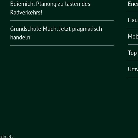
Beiemich: Planung zu lasten des
Ene
Radverkehrs!
Hau
Grundschule Much: Jetzt pragmatisch
Mobi
handeln
Top
Umw
ado eG
.