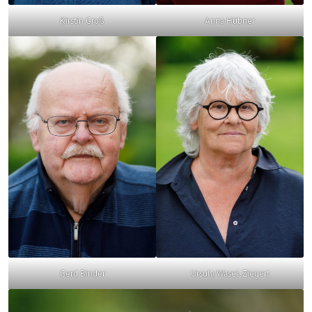
Kirstin Groß
Anna Hübner
Gerd Binder
Ursula Wasel-Ziegert