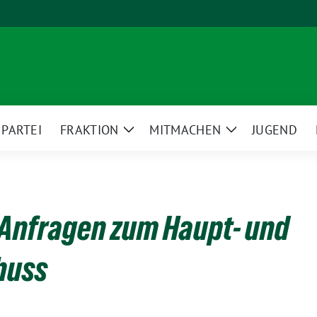
PARTEI
FRAKTION
MITMACHEN
JUGEND
ge
Zeige
Zeige
termenü
Untermenü
Untermenü
Anfragen zum Haupt- und
huss