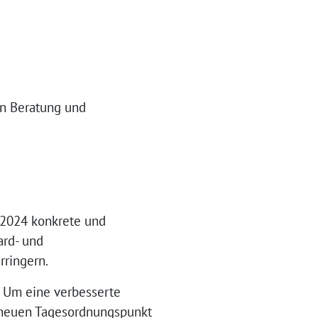
en Beratung und
 2024 konkrete und
ard- und
rringern.
g Um eine verbesserte
m neuen Tagesordnungspunkt