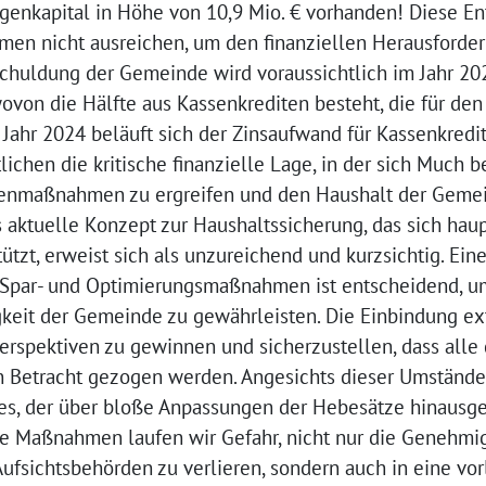
igenkapital in Höhe von 10,9 Mio. € vorhanden! Diese En
hmen nicht ausreichen, um den finanziellen Herausford
chuldung der Gemeinde wird voraussichtlich im Jahr 20
ovon die Hälfte aus Kassenkrediten besteht, die für den
 Jahr 2024 beläuft sich der Zinsaufwand für Kassenkredi
ichen die kritische finanzielle Lage, in der sich Much be
egenmaßnahmen zu ergreifen und den Haushalt der Gemei
as aktuelle Konzept zur Haushaltssicherung, das sich haup
tzt, erweist sich als unzureichend und kurzsichtig. Ein
par- und Optimierungsmaßnahmen ist entscheidend, um 
gkeit der Gemeinde zu gewährleisten. Die Einbindung ex
Perspektiven zu gewinnen und sicherzustellen, dass alle
n Betracht gezogen werden. Angesichts dieser Umstände
s, der über bloße Anpassungen der Hebesätze hinausgeh
he Maßnahmen laufen wir Gefahr, nicht nur die Genehmi
ufsichtsbehörden zu verlieren, sondern auch in eine vo