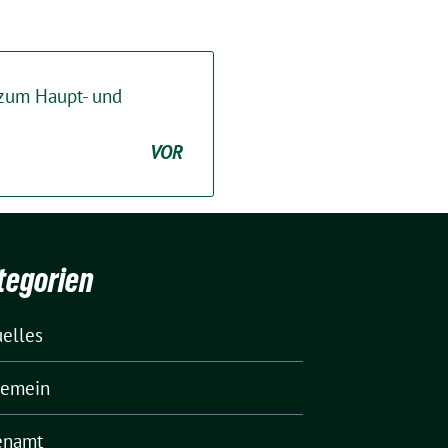
 zum Haupt- und
VOR
tegorien
uelles
gemein
enamt