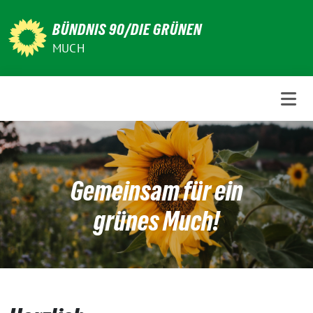
Weiter
zum
BÜNDNIS 90/DIE GRÜNEN
Inhalt
MUCH
Gemeinsam für ein
grünes Much!